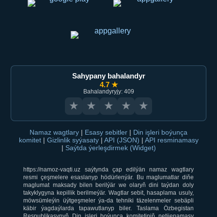
Sahypany bahalandyr
4.7 ★
Bahalandyryjy: 409
★
★
★
★
★
Namaz wagtlary
|
Esasy sebitler
|
Din işleri boýunça
komitet
|
Gizlinlik syýasaty
|
API (JSON)
|
API resminamasy
|
Saýtda ýerleşdirmek (Widget)
https://namoz-vaqti.uz saýtynda çap edilýän namaz wagtlary
resmi çeşmelere esaslanyp hödürlenýär. Bu maglumatlar diňe
maglumat maksady bilen berilýär we olaryň dini taýdan doly
takyklygyna kepillik berilmeýär. Wagtlar sebit, hasaplama usuly,
möwsümleýin üýtgeşmeler ýa-da tehniki täzelenmeler sebäpli
käbir ýagdaýlarda tapawutlanyp biler. Taslama Özbegistan
Respublikasynyň Din işleri boýunça komitetiniň netijenamasy