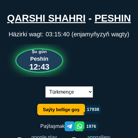
QARSHI SHAHRI
-
PESHIN
Häzirki wagt:
03:15:40
(enjamyňyzyň wagty)
Şu gün
Peshin
12:43
Dil çalşyryş:
Saýty bellige goş
17938
Paýlaşmak
1976
Telegram orqali ulashish
WhatsApp orqali ulashish