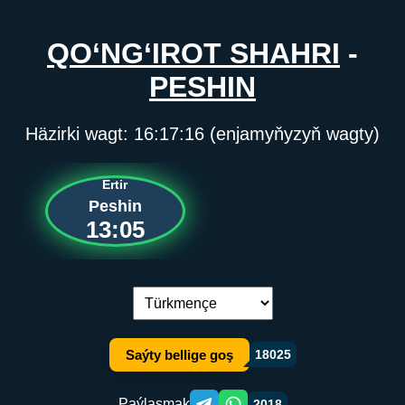
QO‘NG‘IROT SHAHRI
-
PESHIN
Häzirki wagt:
16:17:16
(enjamyňyzyň wagty)
Ertir
Peshin
13:05
Dil çalşyryş:
Saýty bellige goş
18025
Paýlaşmak
2018