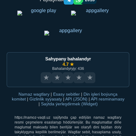
Telegram orqali ulashish
WhatsApp orqali ulashish
Sahypany bahalandyr
4.7 ★
Bahalandyryjy: 436
★
★
★
★
★
Namaz wagtlary
|
Esasy sebitler
|
Din işleri boýunça
komitet
|
Gizlinlik syýasaty
|
API (JSON)
|
API resminamasy
|
Saýtda ýerleşdirmek (Widget)
https://namoz-vaqti.uz saýtynda çap edilýän namaz wagtlary
resmi çeşmelere esaslanyp hödürlenýär. Bu maglumatlar diňe
maglumat maksady bilen berilýär we olaryň dini taýdan doly
takyklygyna kepillik berilmeýär. Wagtlar sebit, hasaplama usuly,