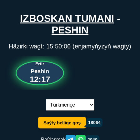
IZBOSKAN TUMANI
-
PESHIN
Häzirki wagt:
15:50:06
(enjamyňyzyň wagty)
Ertir
Peshin
12:17
Dil çalşyryş:
Saýty bellige goş
18064
Paýlaşmak
2040