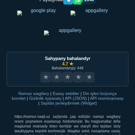
Telegram orqali ulashish
WhatsApp orqali ulashish
Sahypany bahalandyr
4.7 ★
Bahalandyryjy: 448
★
★
★
★
★
Namaz wagtlary
|
Esasy sebitler
|
Din işleri boýunça
komitet
|
Gizlinlik syýasaty
|
API (JSON)
|
API resminamasy
|
Saýtda ýerleşdirmek (Widget)
https://namoz-vaqti.uz saýtynda çap edilýän namaz wagtlary
resmi çeşmelere esaslanyp hödürlenýär. Bu maglumatlar diňe
maglumat maksady bilen berilýär we olaryň dini taýdan doly
takyklygyna kepillik berilmeýär. Wagtlar sebit, hasaplama usuly,