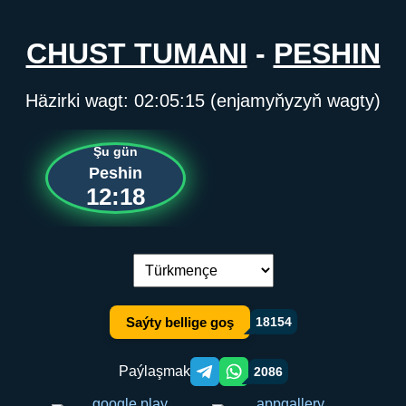
CHUST TUMANI
-
PESHIN
Häzirki wagt:
02:05:15
(enjamyňyzyň wagty)
Şu gün
Peshin
12:18
Dil çalşyryş:
Saýty bellige goş
18154
Paýlaşmak
2086
Telegram orqali ulashish
WhatsApp orqali ulashish