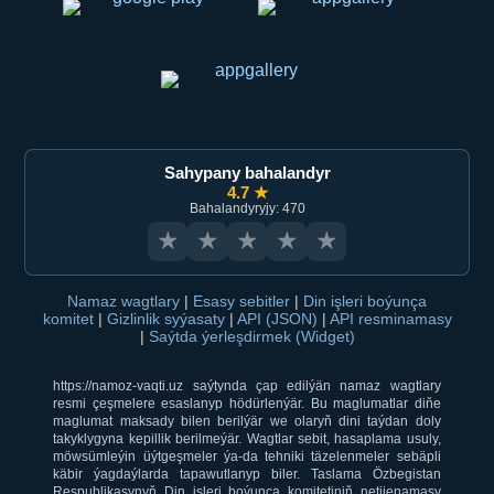
Sahypany bahalandyr
4.7 ★
Bahalandyryjy: 470
★
★
★
★
★
Namaz wagtlary
|
Esasy sebitler
|
Din işleri boýunça
komitet
|
Gizlinlik syýasaty
|
API (JSON)
|
API resminamasy
|
Saýtda ýerleşdirmek (Widget)
https://namoz-vaqti.uz saýtynda çap edilýän namaz wagtlary
resmi çeşmelere esaslanyp hödürlenýär. Bu maglumatlar diňe
maglumat maksady bilen berilýär we olaryň dini taýdan doly
takyklygyna kepillik berilmeýär. Wagtlar sebit, hasaplama usuly,
möwsümleýin üýtgeşmeler ýa-da tehniki täzelenmeler sebäpli
käbir ýagdaýlarda tapawutlanyp biler. Taslama Özbegistan
Respublikasynyň Din işleri boýunça komitetiniň netijenamasy