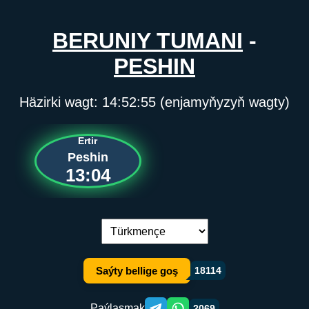
BERUNIY TUMANI
-
PESHIN
Häzirki wagt:
14:52:55
(enjamyňyzyň wagty)
Ertir
Peshin
13:04
Dil çalşyryş:
Saýty bellige goş
18114
Paýlaşmak
2069