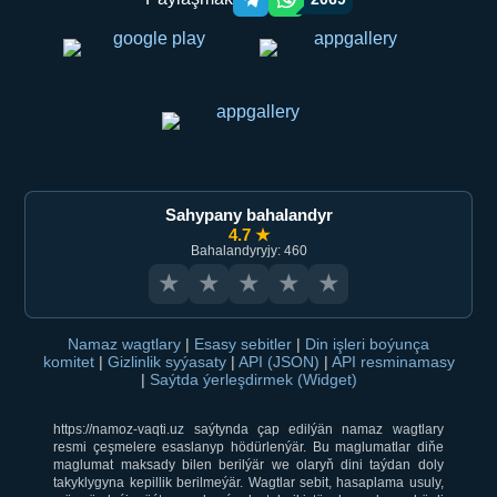
Telegram orqali ulashish
WhatsApp orqali ulashish
Sahypany bahalandyr
4.7 ★
Bahalandyryjy: 460
★
★
★
★
★
Namaz wagtlary
|
Esasy sebitler
|
Din işleri boýunça
komitet
|
Gizlinlik syýasaty
|
API (JSON)
|
API resminamasy
|
Saýtda ýerleşdirmek (Widget)
https://namoz-vaqti.uz saýtynda çap edilýän namaz wagtlary
resmi çeşmelere esaslanyp hödürlenýär. Bu maglumatlar diňe
maglumat maksady bilen berilýär we olaryň dini taýdan doly
takyklygyna kepillik berilmeýär. Wagtlar sebit, hasaplama usuly,