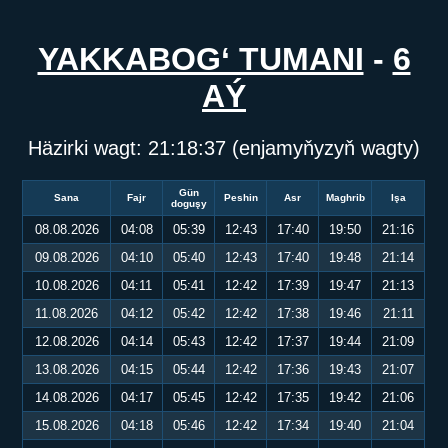
YAKKABOG‘ TUMANI
-
6
AÝ
Häzirki wagt:
21:18:38
(enjamyňyzyň wagty)
Gün
Sana
Fajr
Peshin
Asr
Maghrib
Işa
doguşy
08.08.2026
04:08
05:39
12:43
17:40
19:50
21:16
09.08.2026
04:10
05:40
12:43
17:40
19:48
21:14
10.08.2026
04:11
05:41
12:42
17:39
19:47
21:13
11.08.2026
04:12
05:42
12:42
17:38
19:46
21:11
12.08.2026
04:14
05:43
12:42
17:37
19:44
21:09
13.08.2026
04:15
05:44
12:42
17:36
19:43
21:07
14.08.2026
04:17
05:45
12:42
17:35
19:42
21:06
15.08.2026
04:18
05:46
12:42
17:34
19:40
21:04