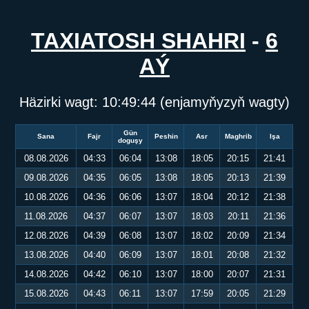
TAXIATOSH SHAHRI
-
6
AÝ
Häzirki wagt:
10:49:45
(enjamyňyzyň wagty)
Gün
Sana
Fajr
Peshin
Asr
Maghrib
Işa
doguşy
08.08.2026
04:33
06:04
13:08
18:05
20:15
21:41
09.08.2026
04:35
06:05
13:08
18:05
20:13
21:39
10.08.2026
04:36
06:06
13:07
18:04
20:12
21:38
11.08.2026
04:37
06:07
13:07
18:03
20:11
21:36
12.08.2026
04:39
06:08
13:07
18:02
20:09
21:34
13.08.2026
04:40
06:09
13:07
18:01
20:08
21:32
14.08.2026
04:42
06:10
13:07
18:00
20:07
21:31
15.08.2026
04:43
06:11
13:07
17:59
20:05
21:29