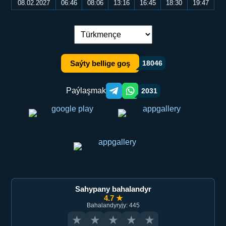
08.02.2027
06:46
08:06
13:16
16:45
18:30
19:47
Dil çalşyryş:
Saýty bellige goş
18046
Paýlaşmak
2031
Telegram orqali ulashish
WhatsApp orqali ulashish
Sahypany bahalandyr
4.7 ★
Bahalandyryjy: 445
★
★
★
★
★