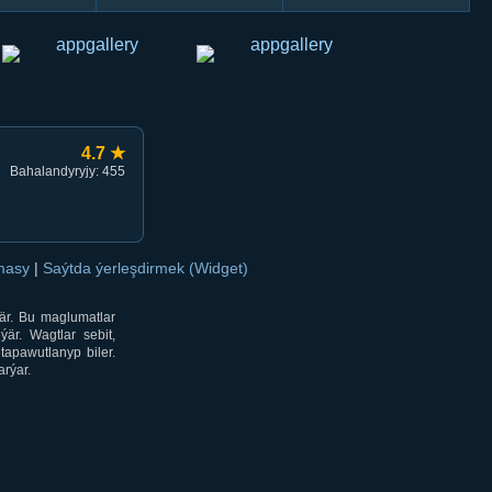
4.7 ★
Bahalandyryjy: 455
amasy
|
Saýtda ýerleşdirmek (Widget)
är. Bu maglumatlar
är. Wagtlar sebit,
tapawutlanyp biler.
rýar.