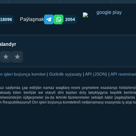
Paýlaşmak
18096
2054
Telegram orqali ulashish
WhatsApp orqali ulashish
alandyr
★
★
in işleri boýunça komitet
|
Gizlinlik syýasaty
|
API (JSON)
|
API resmin
ti.uz saýtynda çap edilýän namaz wagtlary resmi çeşmelere esaslanyp hödürlený
sady bilen berilýär we olaryň dini taýdan doly takyklygyna kepillik berilmeý
öwsümleýin üýtgeşmeler ýa-da tehniki täzelenmeler sebäpli käbir ýagdaýlarda 
 Respublikasynyň Din işleri boýunça komitetiniň netijenamasy esasynda iş alyp ba