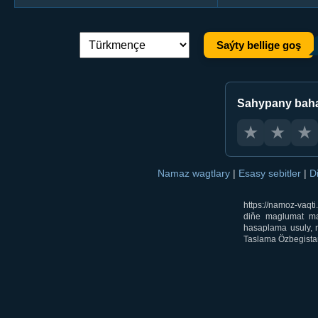
Saýty bellige goş
Dil çalşyryş:
Sahypany bah
★
★
★
Namaz wagtlary
|
Esasy sebitler
|
D
https://namoz-vaq
diňe maglumat mak
hasaplama usuly, m
Taslama Özbegistan