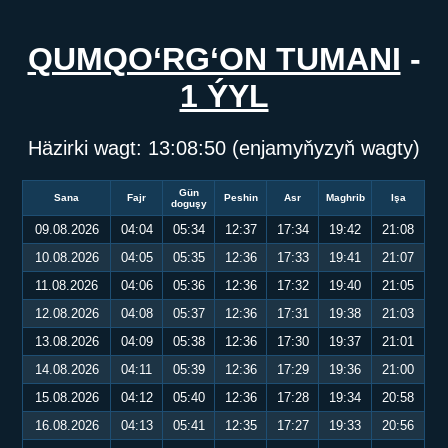
QUMQO‘RG‘ON TUMANI
-
1 ÝYL
Häzirki wagt:
13:08:51
(enjamyňyzyň wagty)
Gün
Sana
Fajr
Peshin
Asr
Maghrib
Işa
doguşy
09.08.2026
04:04
05:34
12:37
17:34
19:42
21:08
10.08.2026
04:05
05:35
12:36
17:33
19:41
21:07
11.08.2026
04:06
05:36
12:36
17:32
19:40
21:05
12.08.2026
04:08
05:37
12:36
17:31
19:38
21:03
13.08.2026
04:09
05:38
12:36
17:30
19:37
21:01
14.08.2026
04:11
05:39
12:36
17:29
19:36
21:00
15.08.2026
04:12
05:40
12:36
17:28
19:34
20:58
16.08.2026
04:13
05:41
12:35
17:27
19:33
20:56