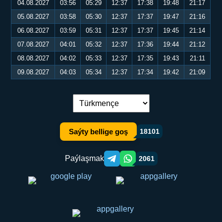
04.08.2027
03:56
05:29
12:37
17:38
19:48
21:17
05.08.2027
03:58
05:30
12:37
17:37
19:47
21:16
06.08.2027
03:59
05:31
12:37
17:37
19:45
21:14
07.08.2027
04:01
05:32
12:37
17:36
19:44
21:12
08.08.2027
04:02
05:33
12:37
17:35
19:43
21:11
09.08.2027
04:03
05:34
12:37
17:34
19:42
21:09
Dil çalşyryş:
Saýty bellige goş
18101
Paýlaşmak
2061
Telegram orqali ulashish
WhatsApp orqali ulashish