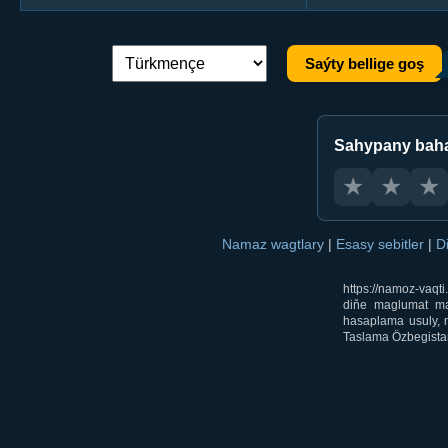
Saýty bellige goş
Dil çalşyryş:
Sahypany bah
★
★
★
Namaz wagtlary
|
Esasy sebitler
|
D
https://namoz-vaq
diňe maglumat mak
hasaplama usuly, m
Taslama Özbegistan