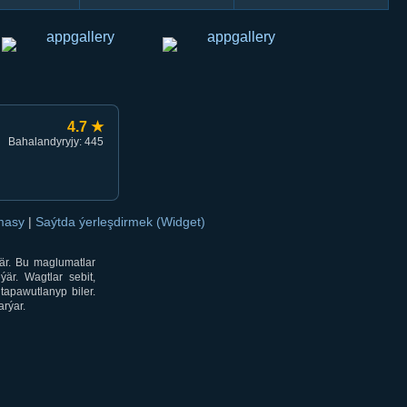
4.7 ★
Bahalandyryjy: 445
amasy
|
Saýtda ýerleşdirmek (Widget)
är. Bu maglumatlar
är. Wagtlar sebit,
tapawutlanyp biler.
rýar.