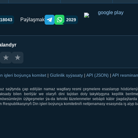
Paýlaşmak
18043
2029
Telegram orqali ulashish
WhatsApp orqali ulashish
alandyr
★
★
in işleri boýunça komitet
|
Gizlinlik syýasaty
|
API (JSON)
|
API resmin
ti.uz saýtynda çap edilýän namaz wagtlary resmi çeşmelere esaslanyp hödürlený
sady bilen berilýär we olaryň dini taýdan doly takyklygyna kepillik berilmeý
öwsümleýin üýtgeşmeler ýa-da tehniki täzelenmeler sebäpli käbir ýagdaýlarda 
 Respublikasynyň Din işleri boýunça komitetiniň netijenamasy esasynda iş alyp ba