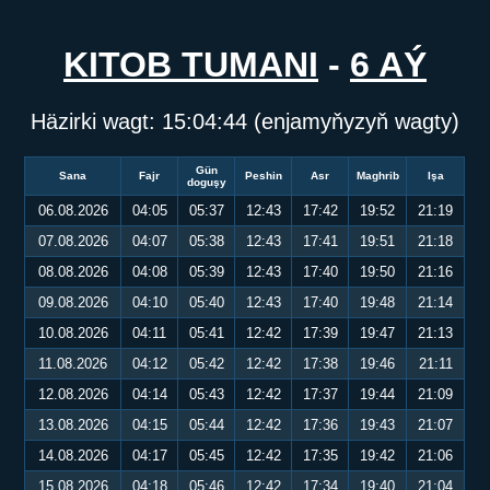
KITOB TUMANI
-
6 AÝ
Häzirki wagt:
15:04:45
(enjamyňyzyň wagty)
Gün
Sana
Fajr
Peshin
Asr
Maghrib
Işa
doguşy
06.08.2026
04:05
05:37
12:43
17:42
19:52
21:19
07.08.2026
04:07
05:38
12:43
17:41
19:51
21:18
08.08.2026
04:08
05:39
12:43
17:40
19:50
21:16
09.08.2026
04:10
05:40
12:43
17:40
19:48
21:14
10.08.2026
04:11
05:41
12:42
17:39
19:47
21:13
11.08.2026
04:12
05:42
12:42
17:38
19:46
21:11
12.08.2026
04:14
05:43
12:42
17:37
19:44
21:09
13.08.2026
04:15
05:44
12:42
17:36
19:43
21:07
14.08.2026
04:17
05:45
12:42
17:35
19:42
21:06
15.08.2026
04:18
05:46
12:42
17:34
19:40
21:04