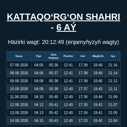
KATTAQO‘RG‘ON SHAHRI
-
6 AÝ
Häzirki wagt:
20:12:49
(enjamyňyzyň wagty)
Gün
Sana
Fajr
Peshin
Asr
Maghrib
Işa
doguşy
07.08.2026
04:05
05:36
12:41
17:39
19:49
21:16
08.08.2026
04:06
05:37
12:41
17:38
19:48
21:14
09.08.2026
04:08
05:38
12:41
17:38
19:46
21:12
10.08.2026
04:09
05:39
12:40
17:37
19:45
21:11
11.08.2026
04:10
05:40
12:40
17:36
19:44
21:09
12.08.2026
04:12
05:41
12:40
17:35
19:42
21:07
13.08.2026
04:13
05:42
12:40
17:34
19:41
21:05
14.08.2026
04:15
05:43
12:40
17:33
19:40
21:04