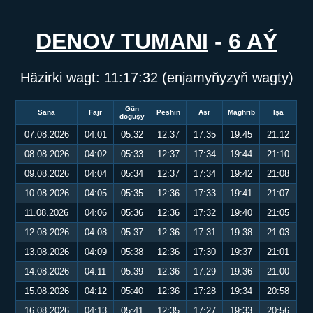
DENOV TUMANI
-
6 AÝ
Häzirki wagt:
11:17:32
(enjamyňyzyň wagty)
Gün
Sana
Fajr
Peshin
Asr
Maghrib
Işa
doguşy
07.08.2026
04:01
05:32
12:37
17:35
19:45
21:12
08.08.2026
04:02
05:33
12:37
17:34
19:44
21:10
09.08.2026
04:04
05:34
12:37
17:34
19:42
21:08
10.08.2026
04:05
05:35
12:36
17:33
19:41
21:07
11.08.2026
04:06
05:36
12:36
17:32
19:40
21:05
12.08.2026
04:08
05:37
12:36
17:31
19:38
21:03
13.08.2026
04:09
05:38
12:36
17:30
19:37
21:01
14.08.2026
04:11
05:39
12:36
17:29
19:36
21:00
15.08.2026
04:12
05:40
12:36
17:28
19:34
20:58
16.08.2026
04:13
05:41
12:35
17:27
19:33
20:56