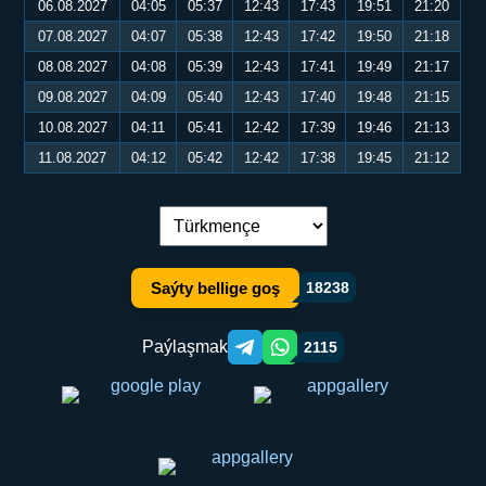
06.08.2027
04:05
05:37
12:43
17:43
19:51
21:20
07.08.2027
04:07
05:38
12:43
17:42
19:50
21:18
08.08.2027
04:08
05:39
12:43
17:41
19:49
21:17
09.08.2027
04:09
05:40
12:43
17:40
19:48
21:15
10.08.2027
04:11
05:41
12:42
17:39
19:46
21:13
11.08.2027
04:12
05:42
12:42
17:38
19:45
21:12
Dil çalşyryş:
Saýty bellige goş
18238
Paýlaşmak
2115
Telegram orqali ulashish
WhatsApp orqali ulashish