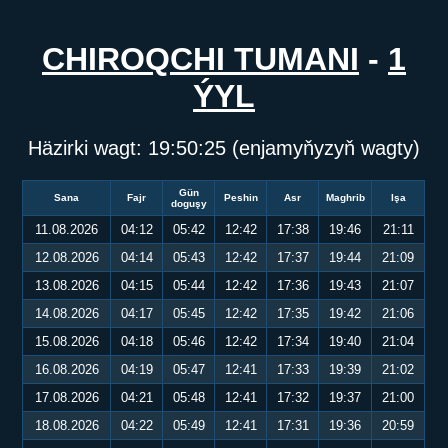
CHIROQCHI TUMANI
-
1
ÝYL
Häzirki wagt:
19:50:26
(enjamyňyzyň wagty)
Gün
Sana
Fajr
Peshin
Asr
Maghrib
Işa
doguşy
11.08.2026
04:12
05:42
12:42
17:38
19:46
21:11
12.08.2026
04:14
05:43
12:42
17:37
19:44
21:09
13.08.2026
04:15
05:44
12:42
17:36
19:43
21:07
14.08.2026
04:17
05:45
12:42
17:35
19:42
21:06
15.08.2026
04:18
05:46
12:42
17:34
19:40
21:04
16.08.2026
04:19
05:47
12:41
17:33
19:39
21:02
17.08.2026
04:21
05:48
12:41
17:32
19:37
21:00
18.08.2026
04:22
05:49
12:41
17:31
19:36
20:59