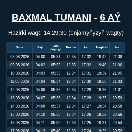
BAXMAL TUMANI
-
6 AÝ
Häzirki wagt:
14:29:30
(enjamyňyzyň wagty)
Gün
Sana
Fajr
Peshin
Asr
Maghrib
Işa
doguşy
08.08.2026
04:00
05:31
12:35
17:32
19:42
21:08
09.08.2026
04:02
05:32
12:35
17:32
19:40
21:06
10.08.2026
04:03
05:33
12:34
17:31
19:39
21:05
11.08.2026
04:04
05:34
12:34
17:30
19:38
21:03
12.08.2026
04:06
05:35
12:34
17:29
19:36
21:01
13.08.2026
04:07
05:36
12:34
17:28
19:35
20:59
14.08.2026
04:09
05:37
12:34
17:27
19:34
20:58
15.08.2026
04:10
05:38
12:34
17:26
19:32
20:56
16.08.2026
04:11
05:39
12:33
17:25
19:31
20:54
17.08.2026
04:13
05:40
12:33
17:24
19:29
20:52