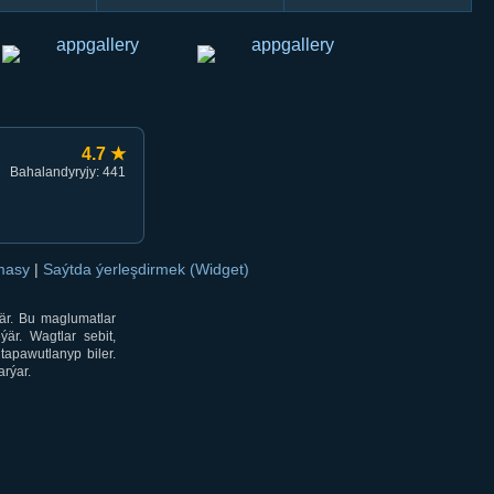
4.7 ★
Bahalandyryjy: 441
amasy
|
Saýtda ýerleşdirmek (Widget)
är. Bu maglumatlar
är. Wagtlar sebit,
tapawutlanyp biler.
rýar.