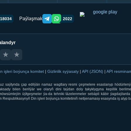
Paýlaşmak
18034
2022
Telegram orqali ulashish
WhatsApp orqali ulashish
alandyr
★
★
in işleri boýunça komitet
|
Gizlinlik syýasaty
|
API (JSON)
|
API resmin
ti.uz saýtynda çap edilýän namaz wagtlary resmi çeşmelere esaslanyp hödürlený
sady bilen berilýär we olaryň dini taýdan doly takyklygyna kepillik berilmeý
öwsümleýin üýtgeşmeler ýa-da tehniki täzelenmeler sebäpli käbir ýagdaýlarda 
 Respublikasynyň Din işleri boýunça komitetiniň netijenamasy esasynda iş alyp ba