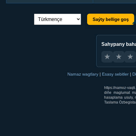
Saýty bellige goş
Dil çalşyryş:
Sahypany bah
★
★
★
Namaz wagtlary
|
Esasy sebitler
|
D
https://namoz-vaq
diňe maglumat mak
hasaplama usuly, m
Taslama Özbegistan