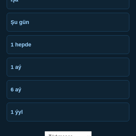
Şu gün
1 hepde
1 aý
6 aý
1 ýyl