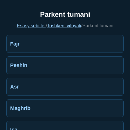
Parkent tumani
Esasy sebitler
/
Toshkent viloyati
/
Parkent tumani
Fajr
Peshin
Asr
Maghrib
Işa