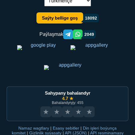
Dil çalşyryş:
Saýty bellige goş
18092
Paýlaşmak
2049
Telegram orqali ulashish
WhatsApp orqali ulashish
Sahypany bahalandyr
4.7 ★
Bahalandyryjy: 455
★
★
★
★
★
Namaz wagtlary
|
Esasy sebitler
|
Din işleri boýunça
komitet
|
Gizlinlik syýasaty
|
API (JSON)
|
API resminamasy