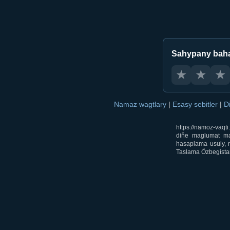
Sahypany bah
★
★
★
Namaz wagtlary
|
Esasy sebitler
|
D
https://namoz-vaq
diňe maglumat mak
hasaplama usuly, m
Taslama Özbegistan