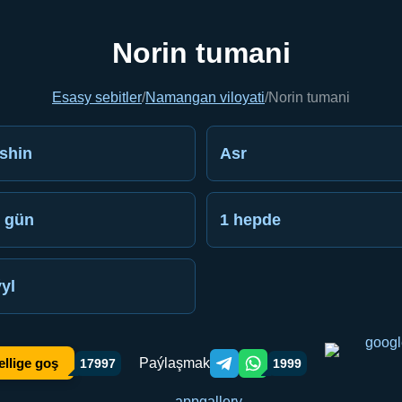
Norin tumani
Esasy sebitler
/
Namangan viloyati
/
Norin tumani
shin
Asr
 gün
1 hepde
ýyl
Paýlaşmak
ellige goş
17997
1999
Telegram orqali ulashish
WhatsApp orqali ulashish