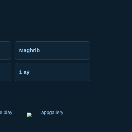
Maghrib
1 aý