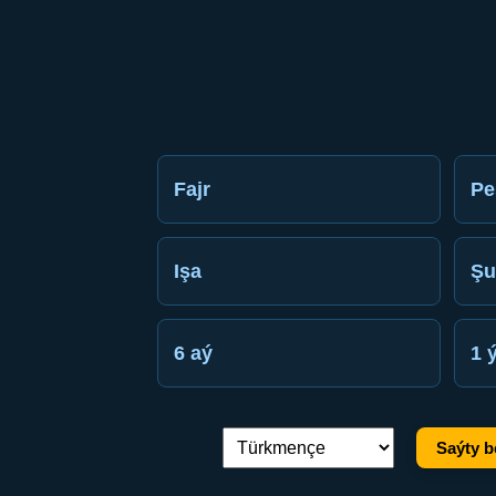
Fajr
Pe
Işa
Şu
6 aý
1 
Saýty b
Dil çalşyryş: