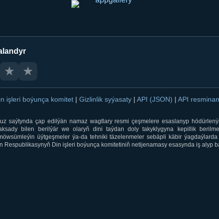
alandyr
★
★
in işleri boýunça komitet
|
Gizlinlik syýasaty
|
API (JSON)
|
API resmin
ti.uz saýtynda çap edilýän namaz wagtlary resmi çeşmelere esaslanyp hödürlený
sady bilen berilýär we olaryň dini taýdan doly takyklygyna kepillik berilmeý
öwsümleýin üýtgeşmeler ýa-da tehniki täzelenmeler sebäpli käbir ýagdaýlarda 
 Respublikasynyň Din işleri boýunça komitetiniň netijenamasy esasynda iş alyp ba