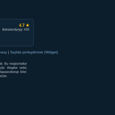
4.7 ★
Bahalandyryjy: 430
amasy
|
Saýtda ýerleşdirmek (Widget)
är. Bu maglumatlar
är. Wagtlar sebit,
tapawutlanyp biler.
rýar.