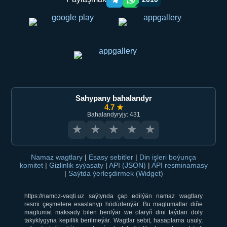
Telegram orqali ulashish
WhatsApp orqali ulashish
Sahypany bahalandyr
4.7 ★
Bahalandyryjy: 431
★
★
★
★
★
Namaz wagtlary
|
Esasy sebitler
|
Din işleri boýunça
komitet
|
Gizlinlik syýasaty
|
API (JSON)
|
API resminamasy
|
Saýtda ýerleşdirmek (Widget)
https://namoz-vaqti.uz saýtynda çap edilýän namaz wagtlary
resmi çeşmelere esaslanyp hödürlenýär. Bu maglumatlar diňe
maglumat maksady bilen berilýär we olaryň dini taýdan doly
takyklygyna kepillik berilmeýär. Wagtlar sebit, hasaplama usuly,