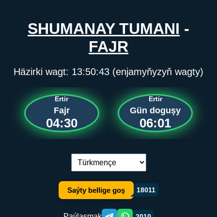
SHUMANAY TUMANI
-
FAJR
Häzirki wagt:
13:50:43
(enjamyňyzyň wagty)
Ertir
Ertir
Fajr
Gün doguşy
04:30
06:01
Dil çalşyryş:
Saýty bellige goş
18011
Paýlaşmak
2010