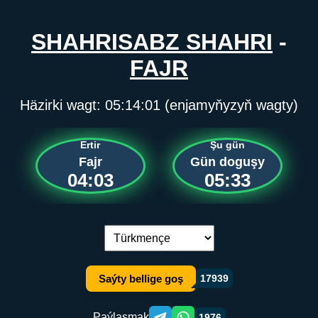
SHAHRISABZ SHAHRI
-
FAJR
Häzirki wagt:
05:14:01
(enjamyňyzyň wagty)
Ertir
Şu gün
Fajr
Gün doguşy
04:03
05:33
Dil çalşyryş:
Saýty bellige goş
17939
Paýlaşmak
1976