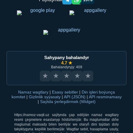
Telegram orqali ulashish
WhatsApp orqali ulashish
Sahypany bahalandyr
4.7 ★
Bahalandyryjy: 409
★
★
★
★
★
Namaz wagtlary
|
Esasy sebitler
|
Din işleri boýunça
komitet
|
Gizlinlik syýasaty
|
API (JSON)
|
API resminamasy
|
Saýtda ýerleşdirmek (Widget)
https://namoz-vaqti.uz saýtynda çap edilýän namaz wagtlary
resmi çeşmelere esaslanyp hödürlenýär. Bu maglumatlar diňe
maglumat maksady bilen berilýär we olaryň dini taýdan doly
takyklygyna kepillik berilmeýär. Wagtlar sebit, hasaplama usuly,