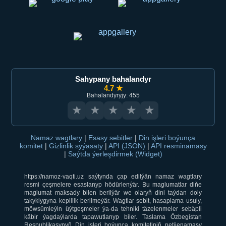
Sahypany bahalandyr
4.7 ★
Bahalandyryjy: 455
★
★
★
★
★
Namaz wagtlary
|
Esasy sebitler
|
Din işleri boýunça
komitet
|
Gizlinlik syýasaty
|
API (JSON)
|
API resminamasy
|
Saýtda ýerleşdirmek (Widget)
https://namoz-vaqti.uz saýtynda çap edilýän namaz wagtlary
resmi çeşmelere esaslanyp hödürlenýär. Bu maglumatlar diňe
maglumat maksady bilen berilýär we olaryň dini taýdan doly
takyklygyna kepillik berilmeýär. Wagtlar sebit, hasaplama usuly,
möwsümleýin üýtgeşmeler ýa-da tehniki täzelenmeler sebäpli
käbir ýagdaýlarda tapawutlanyp biler. Taslama Özbegistan
Respublikasynyň Din işleri boýunça komitetiniň netijenamasy