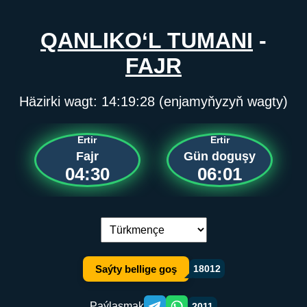
QANLIKO‘L TUMANI
-
FAJR
Häzirki wagt:
14:19:28
(enjamyňyzyň wagty)
Ertir
Ertir
Fajr
Gün doguşy
04:30
06:01
Dil çalşyryş:
Saýty bellige goş
18012
Paýlaşmak
2011