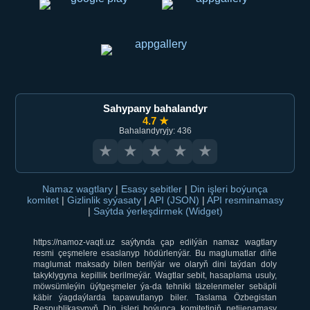
Sahypany bahalandyr
4.7 ★
Bahalandyryjy: 436
★
★
★
★
★
Namaz wagtlary
|
Esasy sebitler
|
Din işleri boýunça
komitet
|
Gizlinlik syýasaty
|
API (JSON)
|
API resminamasy
|
Saýtda ýerleşdirmek (Widget)
https://namoz-vaqti.uz saýtynda çap edilýän namaz wagtlary
resmi çeşmelere esaslanyp hödürlenýär. Bu maglumatlar diňe
maglumat maksady bilen berilýär we olaryň dini taýdan doly
takyklygyna kepillik berilmeýär. Wagtlar sebit, hasaplama usuly,
möwsümleýin üýtgeşmeler ýa-da tehniki täzelenmeler sebäpli
käbir ýagdaýlarda tapawutlanyp biler. Taslama Özbegistan
Respublikasynyň Din işleri boýunça komitetiniň netijenamasy