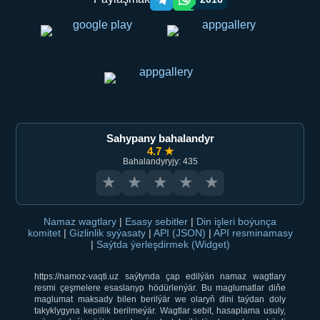
Telegram orqali ulashish
WhatsApp orqali ulashish
Sahypany bahalandyr
4.7 ★
Bahalandyryjy: 435
★
★
★
★
★
Namaz wagtlary
|
Esasy sebitler
|
Din işleri boýunça
komitet
|
Gizlinlik syýasaty
|
API (JSON)
|
API resminamasy
|
Saýtda ýerleşdirmek (Widget)
https://namoz-vaqti.uz saýtynda çap edilýän namaz wagtlary
resmi çeşmelere esaslanyp hödürlenýär. Bu maglumatlar diňe
maglumat maksady bilen berilýär we olaryň dini taýdan doly
takyklygyna kepillik berilmeýär. Wagtlar sebit, hasaplama usuly,