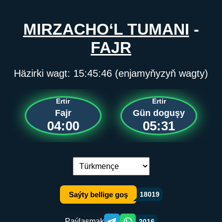
MIRZACHO‘L TUMANI
-
FAJR
Häzirki wagt:
15:45:46
(enjamyňyzyň wagty)
Ertir
Ertir
Fajr
Gün doguşy
04:00
05:31
Dil çalşyryş:
Saýty bellige goş
18019
Paýlaşmak
2016