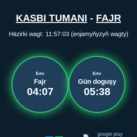
KASBI TUMANI
-
FAJR
Häzirki wagt:
11:57:03
(enjamyňyzyň wagty)
Ertir
Ertir
Fajr
Gün doguşy
04:07
05:38