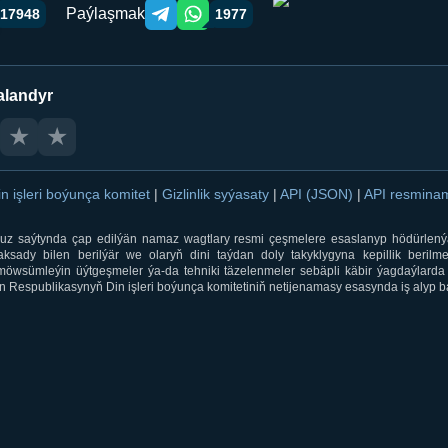
Paýlaşmak
17948
1977
Telegram orqali ulashish
WhatsApp orqali ulashish
alandyr
★
★
in işleri boýunça komitet
|
Gizlinlik syýasaty
|
API (JSON)
|
API resmin
ti.uz saýtynda çap edilýän namaz wagtlary resmi çeşmelere esaslanyp hödürlený
sady bilen berilýär we olaryň dini taýdan doly takyklygyna kepillik berilmeý
öwsümleýin üýtgeşmeler ýa-da tehniki täzelenmeler sebäpli käbir ýagdaýlarda 
 Respublikasynyň Din işleri boýunça komitetiniň netijenamasy esasynda iş alyp ba