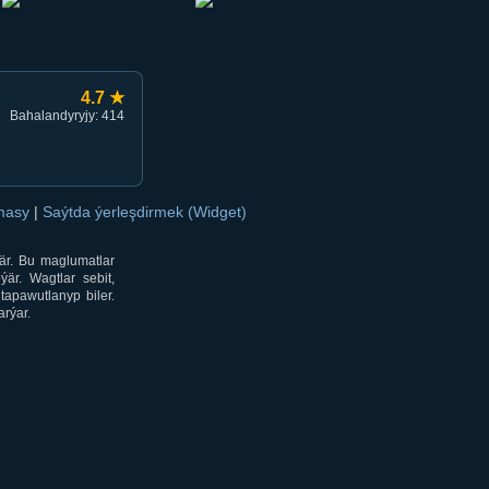
4.7 ★
Bahalandyryjy: 414
amasy
|
Saýtda ýerleşdirmek (Widget)
är. Bu maglumatlar
är. Wagtlar sebit,
tapawutlanyp biler.
rýar.