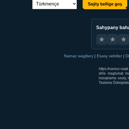
Saýty bellige goş
Dil çalşyryş:
Sahypany bah
★
★
★
Namaz wagtlary
|
Esasy sebitler
|
D
https://namoz-vaq
diňe maglumat mak
hasaplama usuly, m
Taslama Özbegistan