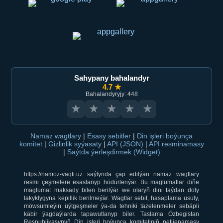
Sahypany bahalandyr
4.7 ★
Bahalandyryjy: 448
★
★
★
★
★
Namaz wagtlary
|
Esasy sebitler
|
Din işleri boýunça
komitet
|
Gizlinlik syýasaty
|
API (JSON)
|
API resminamasy
|
Saýtda ýerleşdirmek (Widget)
https://namoz-vaqti.uz saýtynda çap edilýän namaz wagtlary
resmi çeşmelere esaslanyp hödürlenýär. Bu maglumatlar diňe
maglumat maksady bilen berilýär we olaryň dini taýdan doly
takyklygyna kepillik berilmeýär. Wagtlar sebit, hasaplama usuly,
möwsümleýin üýtgeşmeler ýa-da tehniki täzelenmeler sebäpli
käbir ýagdaýlarda tapawutlanyp biler. Taslama Özbegistan
Respublikasynyň Din işleri boýunça komitetiniň netijenamasy