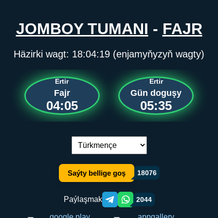
JOMBOY TUMANI
-
FAJR
Häzirki wagt:
18:04:19
(enjamyňyzyň wagty)
Ertir
Ertir
Fajr
Gün doguşy
04:05
05:35
Dil çalşyryş:
Saýty bellige goş
18076
Paýlaşmak
2044
Telegram orqali ulashish
WhatsApp orqali ulashish