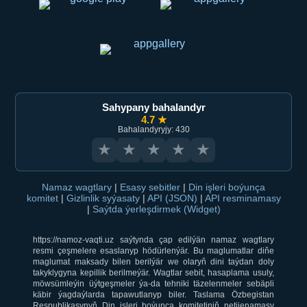
Sahypany bahalandyr
4.7 ★
Bahalandyryjy: 430
★
★
★
★
★
Namaz wagtlary
|
Esasy sebitler
|
Din işleri boýunça
komitet
|
Gizlinlik syýasaty
|
API (JSON)
|
API resminamasy
|
Saýtda ýerleşdirmek (Widget)
https://namoz-vaqti.uz saýtynda çap edilýän namaz wagtlary
resmi çeşmelere esaslanyp hödürlenýär. Bu maglumatlar diňe
maglumat maksady bilen berilýär we olaryň dini taýdan doly
takyklygyna kepillik berilmeýär. Wagtlar sebit, hasaplama usuly,
möwsümleýin üýtgeşmeler ýa-da tehniki täzelenmeler sebäpli
käbir ýagdaýlarda tapawutlanyp biler. Taslama Özbegistan
Respublikasynyň Din işleri boýunça komitetiniň netijenamasy