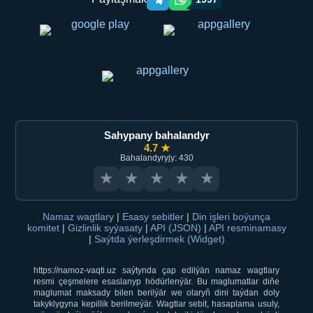
Telegram orqali ulashish
WhatsApp orqali ulashish
Sahypany bahalandyr
4.7 ★
Bahalandyryjy: 430
★
★
★
★
★
Namaz wagtlary
|
Esasy sebitler
|
Din işleri boýunça
komitet
|
Gizlinlik syýasaty
|
API (JSON)
|
API resminamasy
|
Saýtda ýerleşdirmek (Widget)
https://namoz-vaqti.uz saýtynda çap edilýän namaz wagtlary
resmi çeşmelere esaslanyp hödürlenýär. Bu maglumatlar diňe
maglumat maksady bilen berilýär we olaryň dini taýdan doly
takyklygyna kepillik berilmeýär. Wagtlar sebit, hasaplama usuly,