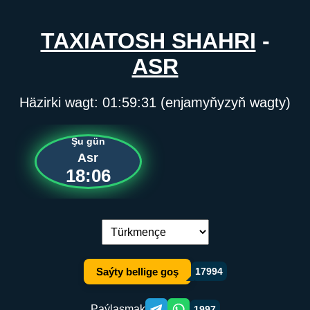
TAXIATOSH SHAHRI
-
ASR
Häzirki wagt:
01:59:31
(enjamyňyzyň wagty)
Şu gün
Asr
18:06
Dil çalşyryş:
Saýty bellige goş
17994
Paýlaşmak
1997