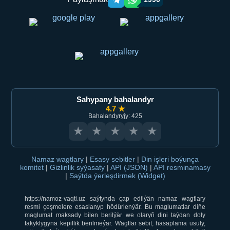
Telegram orqali ulashish
WhatsApp orqali ulashish
Sahypany bahalandyr
4.7 ★
Bahalandyryjy: 425
★
★
★
★
★
Namaz wagtlary
|
Esasy sebitler
|
Din işleri boýunça
komitet
|
Gizlinlik syýasaty
|
API (JSON)
|
API resminamasy
|
Saýtda ýerleşdirmek (Widget)
https://namoz-vaqti.uz saýtynda çap edilýän namaz wagtlary
resmi çeşmelere esaslanyp hödürlenýär. Bu maglumatlar diňe
maglumat maksady bilen berilýär we olaryň dini taýdan doly
takyklygyna kepillik berilmeýär. Wagtlar sebit, hasaplama usuly,