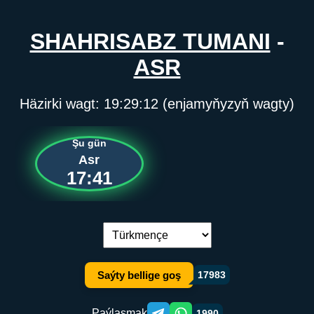
SHAHRISABZ TUMANI
-
ASR
Häzirki wagt:
19:29:12
(enjamyňyzyň wagty)
Şu gün
Asr
17:41
Dil çalşyryş:
Saýty bellige goş
17983
Paýlaşmak
1990