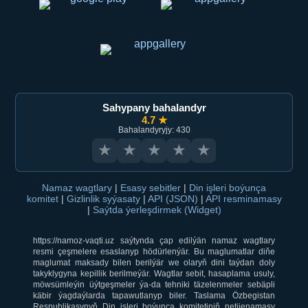
Sahypany bahalandyr
4.7 ★
Bahalandyryjy: 430
★
★
★
★
★
Namaz wagtlary
|
Esasy sebitler
|
Din işleri boýunça
komitet
|
Gizlinlik syýasaty
|
API (JSON)
|
API resminamasy
|
Saýtda ýerleşdirmek (Widget)
https://namoz-vaqti.uz saýtynda çap edilýän namaz wagtlary
resmi çeşmelere esaslanyp hödürlenýär. Bu maglumatlar diňe
maglumat maksady bilen berilýär we olaryň dini taýdan doly
takyklygyna kepillik berilmeýär. Wagtlar sebit, hasaplama usuly,
möwsümleýin üýtgeşmeler ýa-da tehniki täzelenmeler sebäpli
käbir ýagdaýlarda tapawutlanyp biler. Taslama Özbegistan
Respublikasynyň Din işleri boýunça komitetiniň netijenamasy