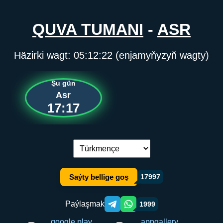
QUVA TUMANI
-
ASR
Häzirki wagt:
05:12:22
(enjamyňyzyň wagty)
Şu gün
Asr
17:17
Dil çalşyryş:
Saýty bellige goş
17997
Paýlaşmak
1999
Telegram orqali ulashish
WhatsApp orqali ulashish