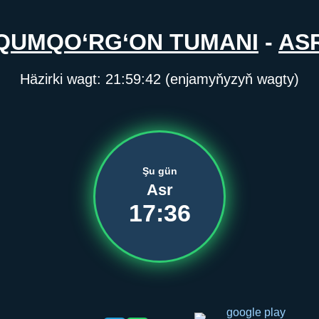
QUMQO‘RG‘ON TUMANI
-
AS
Häzirki wagt:
21:59:43
(enjamyňyzyň wagty)
Şu gün
Asr
17:36