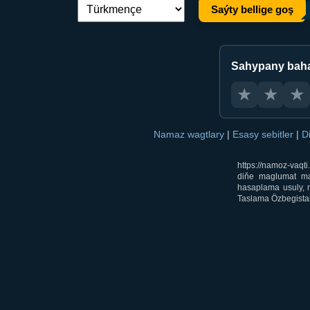
Saýty bellige goş
Dil çalşyryş:
Sahypany bah
★
★
★
Namaz wagtlary
|
Esasy sebitler
|
D
https://namoz-vaq
diňe maglumat mak
hasaplama usuly, m
Taslama Özbegistan