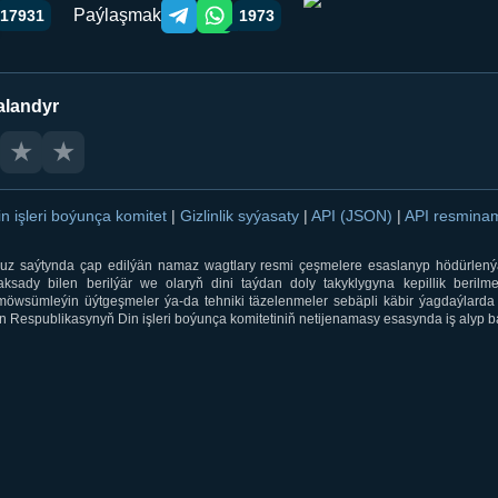
Paýlaşmak
17931
1973
Telegram orqali ulashish
WhatsApp orqali ulashish
alandyr
★
★
in işleri boýunça komitet
|
Gizlinlik syýasaty
|
API (JSON)
|
API resmin
ti.uz saýtynda çap edilýän namaz wagtlary resmi çeşmelere esaslanyp hödürlený
sady bilen berilýär we olaryň dini taýdan doly takyklygyna kepillik berilmeý
öwsümleýin üýtgeşmeler ýa-da tehniki täzelenmeler sebäpli käbir ýagdaýlarda 
 Respublikasynyň Din işleri boýunça komitetiniň netijenamasy esasynda iş alyp ba