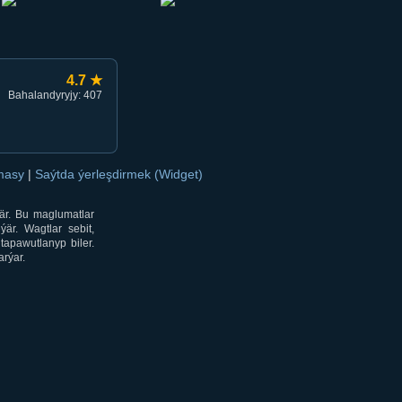
4.7 ★
Bahalandyryjy: 407
amasy
|
Saýtda ýerleşdirmek (Widget)
är. Bu maglumatlar
är. Wagtlar sebit,
tapawutlanyp biler.
rýar.