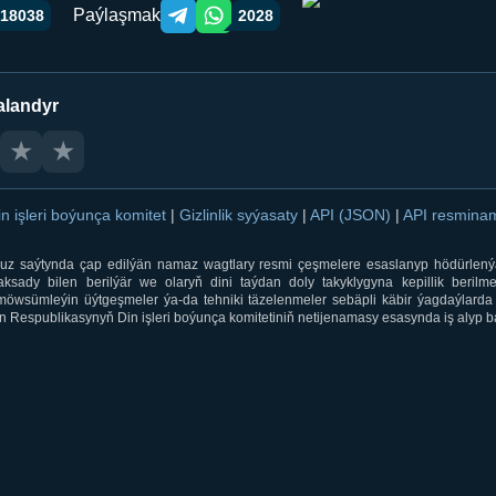
Paýlaşmak
18038
2028
Telegram orqali ulashish
WhatsApp orqali ulashish
alandyr
★
★
in işleri boýunça komitet
|
Gizlinlik syýasaty
|
API (JSON)
|
API resmin
ti.uz saýtynda çap edilýän namaz wagtlary resmi çeşmelere esaslanyp hödürlený
sady bilen berilýär we olaryň dini taýdan doly takyklygyna kepillik berilmeý
öwsümleýin üýtgeşmeler ýa-da tehniki täzelenmeler sebäpli käbir ýagdaýlarda 
 Respublikasynyň Din işleri boýunça komitetiniň netijenamasy esasynda iş alyp ba