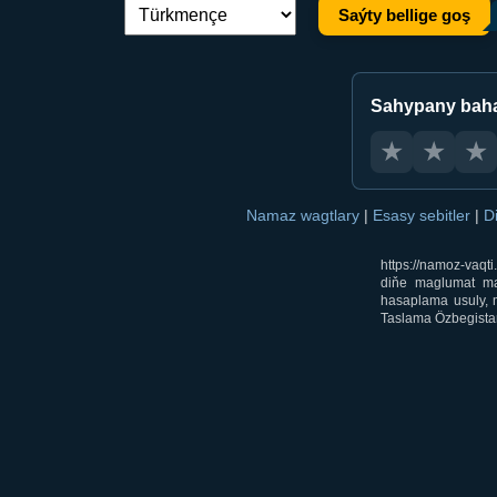
Saýty bellige goş
Dil çalşyryş:
Sahypany bah
★
★
★
Namaz wagtlary
|
Esasy sebitler
|
D
https://namoz-vaq
diňe maglumat mak
hasaplama usuly, m
Taslama Özbegistan