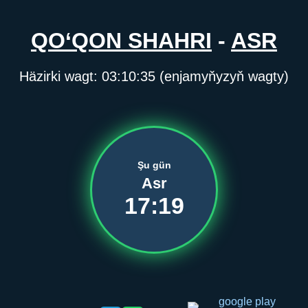
QO‘QON SHAHRI
-
ASR
Häzirki wagt:
03:10:35
(enjamyňyzyň wagty)
Şu gün
Asr
17:19