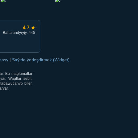
4.7 ★
Bahalandyryjy: 445
amasy
|
Saýtda ýerleşdirmek (Widget)
är. Bu maglumatlar
är. Wagtlar sebit,
tapawutlanyp biler.
rýar.