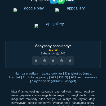
Telegram orqali ulashish
WhatsApp orqali ulashish
Sahypany bahalandyr
4.7 ★
Bahalandyryjy: 441
★
★
★
★
★
Namaz wagtlary
|
Esasy sebitler
|
Din işleri boýunça
komitet
|
Gizlinlik syýasaty
|
API (JSON)
|
API resminamasy
|
Saýtda ýerleşdirmek (Widget)
https://namoz-vaqti.uz saýtynda çap edilýän namaz wagtlary
resmi çeşmelere esaslanyp hödürlenýär. Bu maglumatlar diňe
maglumat maksady bilen berilýär we olaryň dini taýdan doly
takyklygyna kepillik berilmeýär. Wagtlar sebit, hasaplama usuly,