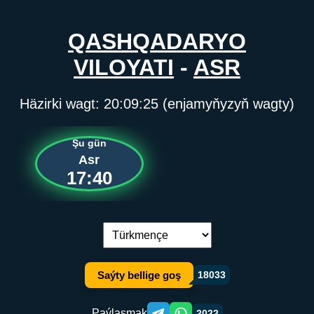
QASHQADARYO
VILOYATI
-
ASR
Häzirki wagt:
20:09:25
(enjamyňyzyň wagty)
Şu gün
Asr
17:40
Dil çalşyryş:
Saýty bellige goş
18033
Paýlaşmak
2022