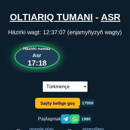
OLTIARIQ TUMANI
-
ASR
Häzirki wagt:
12:37:07
(enjamyňyzyň wagty)
Häzirki namaz
Asr
17:18
Dil çalşyryş:
Saýty bellige goş
17950
Paýlaşmak
1980
Telegram orqali ulashish
WhatsApp orqali ulashish