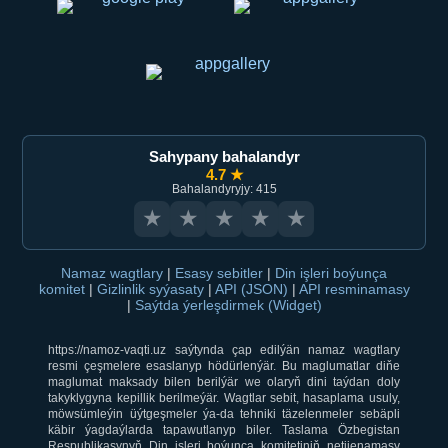
Sahypany bahalandyr
4.7 ★
Bahalandyryjy: 415
★
★
★
★
★
Namaz wagtlary
|
Esasy sebitler
|
Din işleri boýunça
komitet
|
Gizlinlik syýasaty
|
API (JSON)
|
API resminamasy
|
Saýtda ýerleşdirmek (Widget)
https://namoz-vaqti.uz saýtynda çap edilýän namaz wagtlary
resmi çeşmelere esaslanyp hödürlenýär. Bu maglumatlar diňe
maglumat maksady bilen berilýär we olaryň dini taýdan doly
takyklygyna kepillik berilmeýär. Wagtlar sebit, hasaplama usuly,
möwsümleýin üýtgeşmeler ýa-da tehniki täzelenmeler sebäpli
käbir ýagdaýlarda tapawutlanyp biler. Taslama Özbegistan
Respublikasynyň Din işleri boýunça komitetiniň netijenamasy