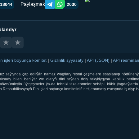
Paýlaşmak
18044
2030
Telegram orqali ulashish
WhatsApp orqali ulashish
alandyr
★
★
in işleri boýunça komitet
|
Gizlinlik syýasaty
|
API (JSON)
|
API resmin
ti.uz saýtynda çap edilýän namaz wagtlary resmi çeşmelere esaslanyp hödürlený
sady bilen berilýär we olaryň dini taýdan doly takyklygyna kepillik berilmeý
öwsümleýin üýtgeşmeler ýa-da tehniki täzelenmeler sebäpli käbir ýagdaýlarda 
 Respublikasynyň Din işleri boýunça komitetiniň netijenamasy esasynda iş alyp ba