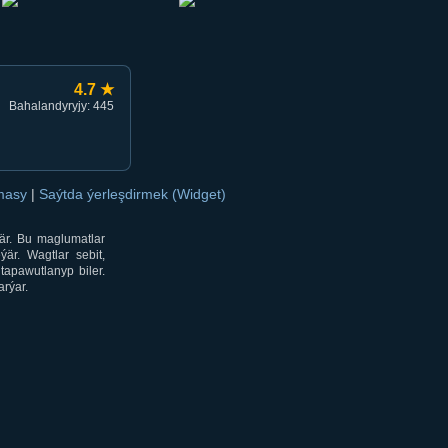
4.7 ★
Bahalandyryjy: 445
amasy
|
Saýtda ýerleşdirmek (Widget)
är. Bu maglumatlar
är. Wagtlar sebit,
tapawutlanyp biler.
rýar.