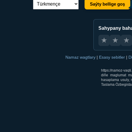
Saýty bellige goş
Dil çalşyryş:
Sahypany bah
★
★
★
Namaz wagtlary
|
Esasy sebitler
|
D
https://namoz-vaq
diňe maglumat mak
hasaplama usuly, m
Taslama Özbegistan