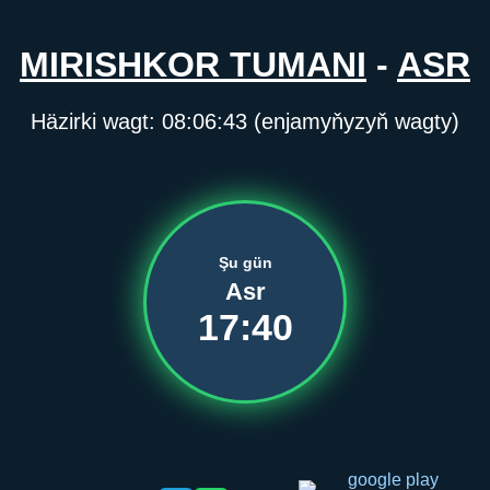
MIRISHKOR TUMANI
-
ASR
Häzirki wagt:
08:06:43
(enjamyňyzyň wagty)
Şu gün
Asr
17:40