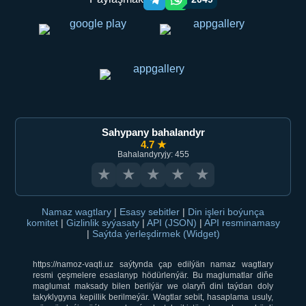
Telegram orqali ulashish
WhatsApp orqali ulashish
Sahypany bahalandyr
4.7 ★
Bahalandyryjy: 455
★
★
★
★
★
Namaz wagtlary
|
Esasy sebitler
|
Din işleri boýunça
komitet
|
Gizlinlik syýasaty
|
API (JSON)
|
API resminamasy
|
Saýtda ýerleşdirmek (Widget)
https://namoz-vaqti.uz saýtynda çap edilýän namaz wagtlary
resmi çeşmelere esaslanyp hödürlenýär. Bu maglumatlar diňe
maglumat maksady bilen berilýär we olaryň dini taýdan doly
takyklygyna kepillik berilmeýär. Wagtlar sebit, hasaplama usuly,