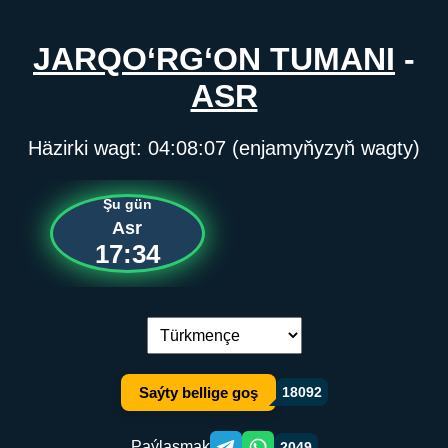
JARQO‘RG‘ON TUMANI
-
ASR
Häzirki wagt:
04:08:07
(enjamyňyzyň wagty)
Şu gün
Asr
17:34
Dil çalşyryş:
Saýty bellige goş
18092
Paýlaşmak
2049