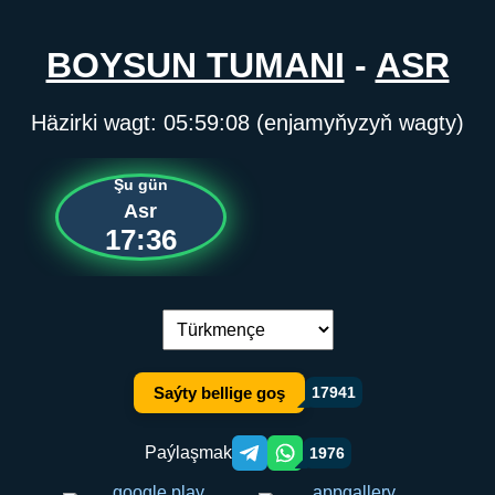
BOYSUN TUMANI
-
ASR
Häzirki wagt:
05:59:09
(enjamyňyzyň wagty)
Şu gün
Asr
17:36
Dil çalşyryş:
Saýty bellige goş
17941
Paýlaşmak
1976
Telegram orqali ulashish
WhatsApp orqali ulashish