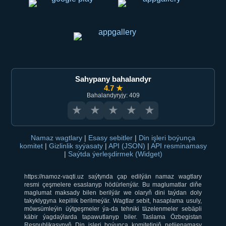
Sahypany bahalandyr
4.7 ★
Bahalandyryjy: 409
★
★
★
★
★
Namaz wagtlary
|
Esasy sebitler
|
Din işleri boýunça
komitet
|
Gizlinlik syýasaty
|
API (JSON)
|
API resminamasy
|
Saýtda ýerleşdirmek (Widget)
https://namoz-vaqti.uz saýtynda çap edilýän namaz wagtlary
resmi çeşmelere esaslanyp hödürlenýär. Bu maglumatlar diňe
maglumat maksady bilen berilýär we olaryň dini taýdan doly
takyklygyna kepillik berilmeýär. Wagtlar sebit, hasaplama usuly,
möwsümleýin üýtgeşmeler ýa-da tehniki täzelenmeler sebäpli
käbir ýagdaýlarda tapawutlanyp biler. Taslama Özbegistan
Respublikasynyň Din işleri boýunça komitetiniň netijenamasy