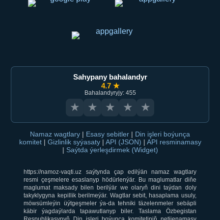
Sahypany bahalandyr
4.7 ★
Bahalandyryjy: 455
★
★
★
★
★
Namaz wagtlary
|
Esasy sebitler
|
Din işleri boýunça
komitet
|
Gizlinlik syýasaty
|
API (JSON)
|
API resminamasy
|
Saýtda ýerleşdirmek (Widget)
https://namoz-vaqti.uz saýtynda çap edilýän namaz wagtlary
resmi çeşmelere esaslanyp hödürlenýär. Bu maglumatlar diňe
maglumat maksady bilen berilýär we olaryň dini taýdan doly
takyklygyna kepillik berilmeýär. Wagtlar sebit, hasaplama usuly,
möwsümleýin üýtgeşmeler ýa-da tehniki täzelenmeler sebäpli
käbir ýagdaýlarda tapawutlanyp biler. Taslama Özbegistan
Respublikasynyň Din işleri boýunça komitetiniň netijenamasy