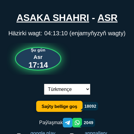
ASAKA SHAHRI
-
ASR
Häzirki wagt:
04:13:10
(enjamyňyzyň wagty)
Şu gün
Asr
17:14
Dil çalşyryş:
Saýty bellige goş
18092
Paýlaşmak
2049
Telegram orqali ulashish
WhatsApp orqali ulashish