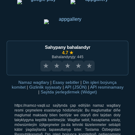
Sahypany bahalandyr
4.7 ★
Bahalandyryjy: 445
★
★
★
★
★
Namaz wagtlary
|
Esasy sebitler
|
Din işleri boýunça
komitet
|
Gizlinlik syýasaty
|
API (JSON)
|
API resminamasy
|
Saýtda ýerleşdirmek (Widget)
https://namoz-vaqti.uz saýtynda çap edilýän namaz wagtlary
resmi çeşmelere esaslanyp hödürlenýär. Bu maglumatlar diňe
maglumat maksady bilen berilýär we olaryň dini taýdan doly
takyklygyna kepillik berilmeýär. Wagtlar sebit, hasaplama usuly,
möwsümleýin üýtgeşmeler ýa-da tehniki täzelenmeler sebäpli
käbir ýagdaýlarda tapawutlanyp biler. Taslama Özbegistan
Respublikasynyň Din işleri boýunça komitetiniň netijenamasy