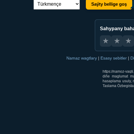
Saýty bellige goş
Dil çalşyryş:
Sahypany bah
★
★
★
Namaz wagtlary
|
Esasy sebitler
|
D
https://namoz-vaq
diňe maglumat mak
hasaplama usuly, m
Taslama Özbegistan