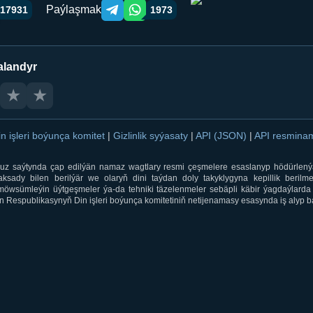
Paýlaşmak
17931
1973
Telegram orqali ulashish
WhatsApp orqali ulashish
alandyr
★
★
in işleri boýunça komitet
|
Gizlinlik syýasaty
|
API (JSON)
|
API resmin
ti.uz saýtynda çap edilýän namaz wagtlary resmi çeşmelere esaslanyp hödürlený
sady bilen berilýär we olaryň dini taýdan doly takyklygyna kepillik berilmeý
öwsümleýin üýtgeşmeler ýa-da tehniki täzelenmeler sebäpli käbir ýagdaýlarda 
 Respublikasynyň Din işleri boýunça komitetiniň netijenamasy esasynda iş alyp ba