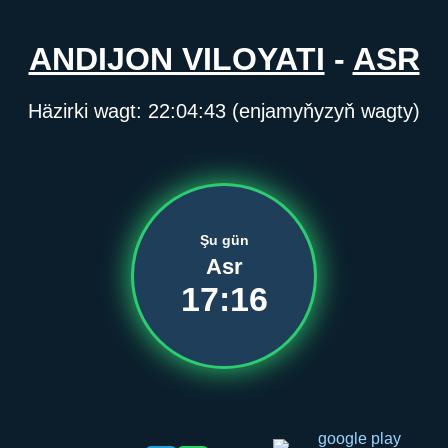
ANDIJON VILOYATI
-
ASR
Häzirki wagt:
22:04:44
(enjamyňyzyň wagty)
Şu gün
Asr
17:16