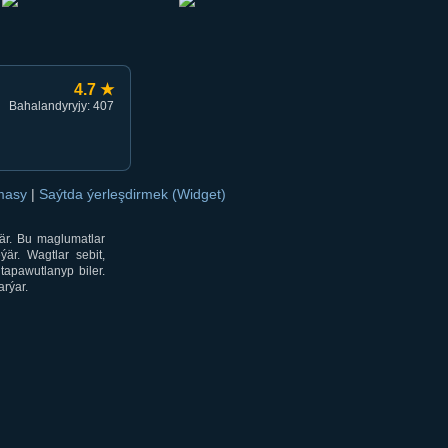
4.7 ★
Bahalandyryjy: 407
amasy
|
Saýtda ýerleşdirmek (Widget)
är. Bu maglumatlar
är. Wagtlar sebit,
tapawutlanyp biler.
rýar.