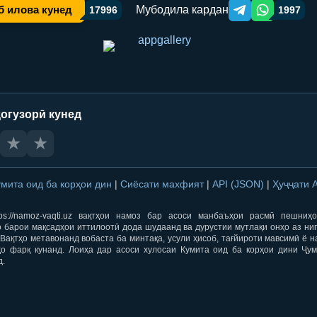
Мубодила кардан
б илова кунед
17996
1997
Telegram orqali ulas
WhatsApp orqa
огузорӣ кунед
★
★
умита оид ба корҳои дин
|
Сиёсати махфият
|
API (JSON)
|
Ҳуҷҷати 
ps://namoz-vaqti.uz вақтҳои намоз бар асоси манбаъҳои расмӣ пешниҳ
 барои мақсадҳои иттилоотӣ дода шудаанд ва дурустии мутлақи онҳо аз ни
Вақтҳо метавонанд вобаста ба минтақа, усули ҳисоб, тағйироти мавсимӣ ё н
ҳо фарқ кунанд. Лоиҳа дар асоси хулосаи Кумита оид ба корҳои дини Ҷум
д.