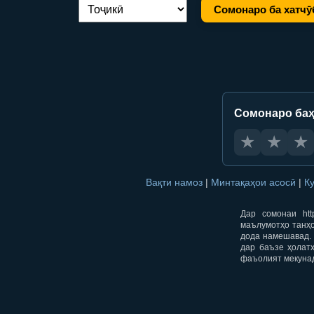
Сомонаро ба хатчӯ
Иваз кардани забон:
Сомонаро баҳ
★
★
★
Вақти намоз
|
Минтақаҳои асосӣ
|
К
Дар сомонаи htt
маълумотҳо танҳо
дода намешавад. 
дар баъзе ҳолат
фаъолият мекуна