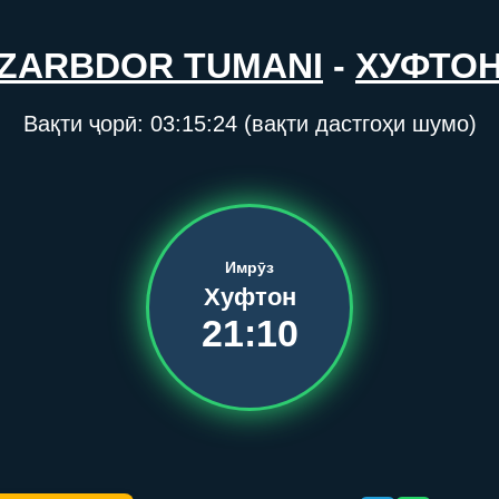
ZARBDOR TUMANI
-
ХУФТО
Вақти ҷорӣ:
03:15:24
(вақти дастгоҳи шумо)
Имрӯз
Хуфтон
21:10