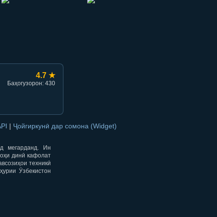
hish
li ulashish
4.7 ★
Баҳогузорон: 430
API
|
Ҷойгиркунӣ дар сомона (Widget)
од мегарданд. Ин
гоҳи динӣ кафолат
авсозиҳои техникӣ
ҳурии Ӯзбекистон