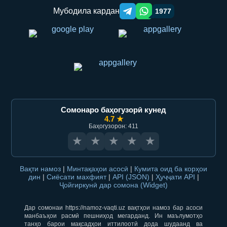
Мубодила кардан
1977
Telegram orqali ulashish
WhatsApp orqali ulashish
Сомонаро баҳогузорӣ кунед
4.7 ★
Баҳогузорон: 411
★
★
★
★
★
Вақти намоз
|
Минтақаҳои асосӣ
|
Кумита оид ба корҳои
дин
|
Сиёсати махфият
|
API (JSON)
|
Ҳуҷҷати API
|
Ҷойгиркунӣ дар сомона (Widget)
Дар сомонаи https://namoz-vaqti.uz вақтҳои намоз бар асоси
манбаъҳои расмӣ пешниҳод мегарданд. Ин маълумотҳо
танҳо барои мақсадҳои иттилоотӣ дода шудаанд ва