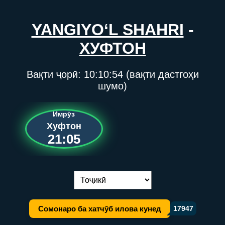
YANGIYO‘L SHAHRI
-
ХУФТОН
Вақти ҷорӣ:
10:10:54
(вақти дастгоҳи
шумо)
Имрӯз
Хуфтон
21:05
Иваз кардани забон:
Сомонаро ба хатчӯб илова кунед
17947