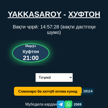
YAKKASAROY
-
ХУФТОН
Вақти ҷорӣ:
14:57:28
(вақти дастгоҳи
шумо)
Имрӯз
Хуфтон
21:00
Иваз кардани забон:
Сомонаро ба хатчӯб илова кунед
18114
Мубодила кардан
2069
Telegram orqali ulashish
WhatsApp orqali ulashish