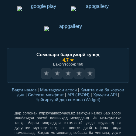
Сомонаро баҳогузорӣ кунед
4.7 ★
Баҳогузорон: 460
★
★
★
★
★
Вақти намоз
|
Минтақаҳои асосӣ
|
Кумита оид ба корҳои
дин
|
Сиёсати махфият
|
API (JSON)
|
Ҳуҷҷати API
|
Ҷойгиркунӣ дар сомона (Widget)
Дар сомонаи https://namoz-vaqti.uz вақтҳои намоз бар асоси
манбаъҳои расмӣ пешниҳод мегарданд. Ин маълумотҳо
танҳо барои мақсадҳои иттилоотӣ дода шудаанд ва
дурустии мутлақи онҳо аз нигоҳи динӣ кафолат дода
намешавад. Вақтҳо метавонанд вобаста ба минтақа, усули