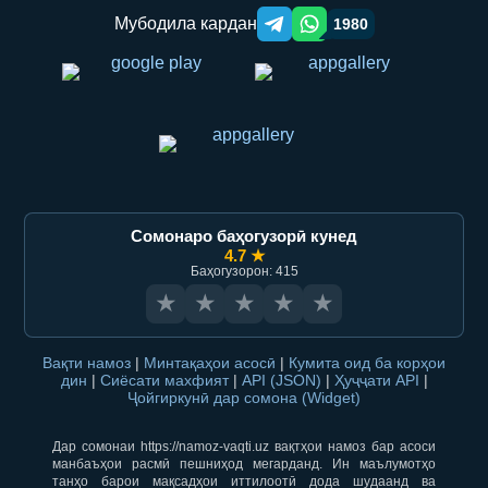
Мубодила кардан
1980
Telegram orqali ulashish
WhatsApp orqali ulashish
Сомонаро баҳогузорӣ кунед
4.7 ★
Баҳогузорон: 415
★
★
★
★
★
Вақти намоз
|
Минтақаҳои асосӣ
|
Кумита оид ба корҳои
дин
|
Сиёсати махфият
|
API (JSON)
|
Ҳуҷҷати API
|
Ҷойгиркунӣ дар сомона (Widget)
Дар сомонаи https://namoz-vaqti.uz вақтҳои намоз бар асоси
манбаъҳои расмӣ пешниҳод мегарданд. Ин маълумотҳо
танҳо барои мақсадҳои иттилоотӣ дода шудаанд ва