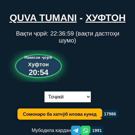
QUVA TUMANI
-
ХУФТОН
Вақти ҷорӣ:
22:36:59
(вақти дастгоҳи
шумо)
Намози ҷорӣ
Хуфтон
20:54
Иваз кардани забон:
Сомонаро ба хатчӯб илова кунед
17986
Мубодила кардан
1991
Telegram orqali ulashish
WhatsApp orqali ulashish