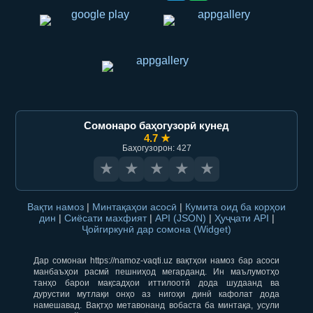
Сомонаро баҳогузорӣ кунед
4.7 ★
Баҳогузорон: 427
★
★
★
★
★
Вақти намоз
|
Минтақаҳои асосӣ
|
Кумита оид ба корҳои
дин
|
Сиёсати махфият
|
API (JSON)
|
Ҳуҷҷати API
|
Ҷойгиркунӣ дар сомона (Widget)
Дар сомонаи https://namoz-vaqti.uz вақтҳои намоз бар асоси
манбаъҳои расмӣ пешниҳод мегарданд. Ин маълумотҳо
танҳо барои мақсадҳои иттилоотӣ дода шудаанд ва
дурустии мутлақи онҳо аз нигоҳи динӣ кафолат дода
намешавад. Вақтҳо метавонанд вобаста ба минтақа, усули