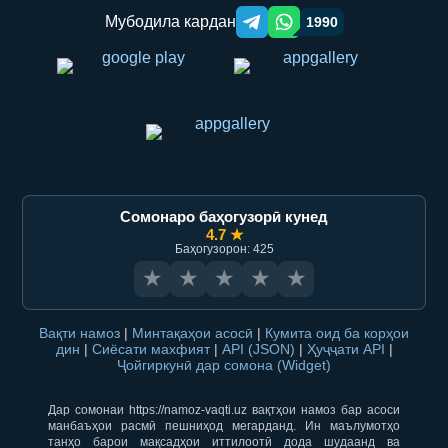
Мубодила кардан
1990
Telegram orqali ulashish
WhatsApp orqali ulashish
Сомонаро баҳогузорӣ кунед
4.7 ★
Баҳогузорон: 425
★
★
★
★
★
Вақти намоз
|
Минтақаҳои асосӣ
|
Кумита оид ба корҳои
дин
|
Сиёсати махфият
|
API (JSON)
|
Ҳуҷҷати API
|
Ҷойгиркунӣ дар сомона (Widget)
Дар сомонаи https://namoz-vaqti.uz вақтҳои намоз бар асоси
манбаъҳои расмӣ пешниҳод мегарданд. Ин маълумотҳо
танҳо барои мақсадҳои иттилоотӣ дода шудаанд ва