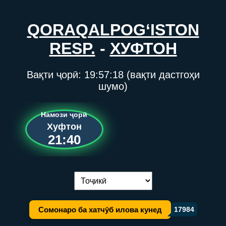
QORAQALPOG‘ISTON
RESP.
-
ХУФТОН
Вақти ҷорӣ:
19:57:18
(вақти дастгоҳи
шумо)
Намози ҷорӣ
Хуфтон
21:40
Иваз кардани забон:
Сомонаро ба хатчӯб илова кунед
17984