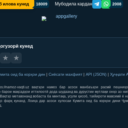
Мубодила кардан
б илова кунед
18009
2008
Telegram orqali ulas
WhatsApp orqa
огузорӣ кунед
★
★
умита оид ба корҳои дин
|
Сиёсати махфият
|
API (JSON)
|
Ҳуҷҷати 
ps://namoz-vaqti.uz вақтҳои намоз бар асоси манбаъҳои расмӣ пешниҳ
 барои мақсадҳои иттилоотӣ дода шудаанд ва дурустии мутлақи онҳо аз ни
Вақтҳо метавонанд вобаста ба минтақа, усули ҳисоб, тағйироти мавсимӣ ё н
ҳо фарқ кунанд. Лоиҳа дар асоси хулосаи Кумита оид ба корҳои дини Ҷум
д.