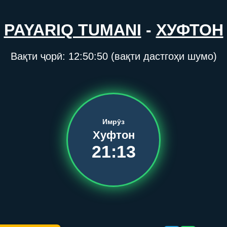
PAYARIQ TUMANI
-
ХУФТОН
Вақти ҷорӣ:
12:50:50
(вақти дастгоҳи шумо)
Имрӯз
Хуфтон
21:13