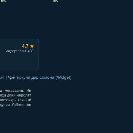
hish
li ulashish
4.7 ★
Баҳогузорон: 431
API
|
Ҷойгиркунӣ дар сомона (Widget)
од мегарданд. Ин
гоҳи динӣ кафолат
авсозиҳои техникӣ
ҳурии Ӯзбекистон