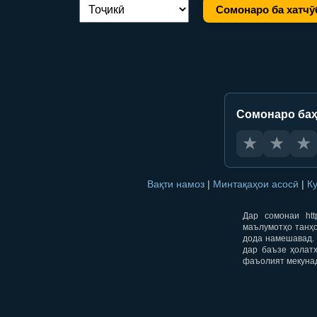
Сомонаро ба хатчӯ
Иваз кардани забон:
Сомонаро баҳ
★
★
★
Вақти намоз
|
Минтақаҳои асосӣ
|
К
Дар сомонаи htt
маълумотҳо танҳо
дода намешавад. 
дар баъзе ҳолат
фаъолият мекуна