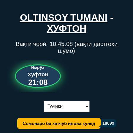
OLTINSOY TUMANI
-
ХУФТОН
Вақти ҷорӣ:
10:45:08
(вақти дастгоҳи
шумо)
Имрӯз
Хуфтон
21:08
Иваз кардани забон:
Сомонаро ба хатчӯб илова кунед
18099