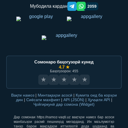
Мубодила кардан
2059
Telegram orqali ulashish
WhatsApp orqali ulashish
Сомонаро баҳогузорӣ кунед
4.7 ★
Баҳогузорон: 455
★
★
★
★
★
Вақти намоз
|
Минтақаҳои асосӣ
|
Кумита оид ба корҳои
дин
|
Сиёсати махфият
|
API (JSON)
|
Ҳуҷҷати API
|
Ҷойгиркунӣ дар сомона (Widget)
Дар сомонаи https://namoz-vaqti.uz вақтҳои намоз бар асоси
манбаъҳои расмӣ пешниҳод мегарданд. Ин маълумотҳо
танҳо барои мақсадҳои иттилоотӣ дода шудаанд ва