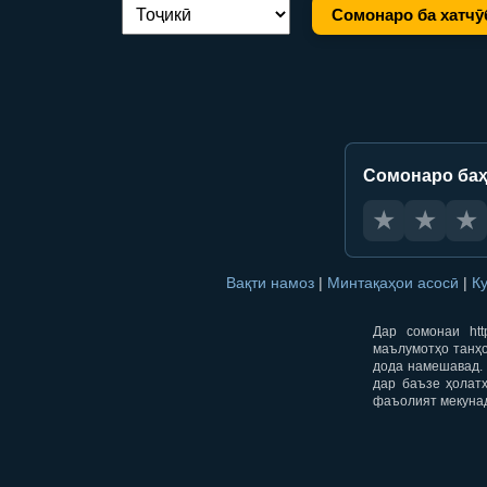
Сомонаро ба хатчӯ
Иваз кардани забон:
Сомонаро баҳ
★
★
★
Вақти намоз
|
Минтақаҳои асосӣ
|
К
Дар сомонаи htt
маълумотҳо танҳо
дода намешавад. 
дар баъзе ҳолат
фаъолият мекуна