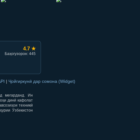
hish
li ulashish
4.7 ★
Баҳогузорон: 445
API
|
Ҷойгиркунӣ дар сомона (Widget)
од мегарданд. Ин
гоҳи динӣ кафолат
авсозиҳои техникӣ
ҳурии Ӯзбекистон