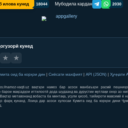
Мубодила кардан
б илова кунед
18044
2030
Telegram orqali ulas
WhatsApp orqa
огузорӣ кунед
★
★
умита оид ба корҳои дин
|
Сиёсати махфият
|
API (JSON)
|
Ҳуҷҷати 
ps://namoz-vaqti.uz вақтҳои намоз бар асоси манбаъҳои расмӣ пешниҳ
 барои мақсадҳои иттилоотӣ дода шудаанд ва дурустии мутлақи онҳо аз ни
Вақтҳо метавонанд вобаста ба минтақа, усули ҳисоб, тағйироти мавсимӣ ё н
ҳо фарқ кунанд. Лоиҳа дар асоси хулосаи Кумита оид ба корҳои дини Ҷум
д.