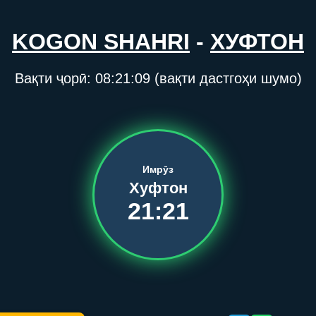
KOGON SHAHRI
-
ХУФТОН
Вақти ҷорӣ:
08:21:10
(вақти дастгоҳи шумо)
Имрӯз
Хуфтон
21:21