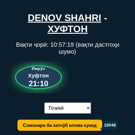
DENOV SHAHRI
-
ХУФТОН
Вақти ҷорӣ:
10:57:19
(вақти дастгоҳи
шумо)
Имрӯз
Хуфтон
21:10
Иваз кардани забон:
Сомонаро ба хатчӯб илова кунед
18046