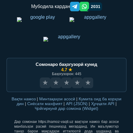
Мубодила кардан
2031
Telegram orqali ulashish
WhatsApp orqali ulashish
Сомонаро баҳогузорӣ кунед
4.7 ★
Баҳогузорон: 445
★
★
★
★
★
Вақти намоз
|
Минтақаҳои асосӣ
|
Кумита оид ба корҳои
дин
|
Сиёсати махфият
|
API (JSON)
|
Ҳуҷҷати API
|
Ҷойгиркунӣ дар сомона (Widget)
Дар сомонаи https://namoz-vaqti.uz вақтҳои намоз бар асоси
манбаъҳои расмӣ пешниҳод мегарданд. Ин маълумотҳо
танҳо барои мақсадҳои иттилоотӣ дода шудаанд ва